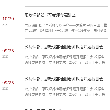
下午13:30，教一110教室，由科研处承办的专题讲座
“新时代楚文化的传承与发扬——以楚国青铜器、漆器
为例”，由我校思想政治理论课部老师杨薇老师开讲，
思政课部张书军老师专题讲座
10/29
可以容纳近两百人的教室座无虚席，还有不少同学因教
2020
思政课部张书军老师专题讲座——大变局中的中国与世
室无座位而站立听讲。本场讲座面向全校师生所有年级
界 2020年10月28日下午13:30，教一102教室，由科研处
所有专业，在整整两个小时的讲座中，杨薇老师结合
承办的专题讲座“大变局中的中国与世界”，由我校思想
PPT，以湖北...
政治理论课部老师张书军老师开讲，可以容纳近两百人
的教室座无虚席，还有不少同学因教室无座位而站立听
公共课部、思政课部桂姗老师课题开题报告会
09/25
讲。本场讲座面向全校师生所有年级所有专业，缘起于
2020
公共课部、思政课部桂姗老师课题开题报告会 根据各
2018年以来习近平总书记多次对全球大势作出“百年未
级各类纵向项目立项的要求，2020年9月23日上午，思
有之大变局”的重大判断，立足于青年大学生的思想特
想政治理论课部桂姗老师的湖北省教育科学规划课题
点，旨在...
《民办高校大学生思想政治工作特点及教育机制创新研
究》开...
公共课部、思政课部桂姗老师课题开题报告会
09/25
2020
公共课部、思政课部桂姗老师课题开题报告会 根据各
级各类纵向项目立项的要求，2020年9月23日上午，思
想政治理论课部桂姗老师的湖北省教育科学规划课题
《民办高校大学生思想政治工作特点及教育机制创新研