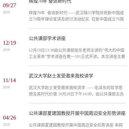
究》开...
​辉煌70年 奋进新时代
09/27
2019
辉煌70年 奋进新时代——武汉晴川学院庆祝新中国成
立70周年理论宣讲及研讨活动纪实 在新中国成立70周
年生日即将来临之际，9月25日下午，武汉晴川学院在
教一202教室开展了主题为“辉煌70年 奋进新时代”的理
论宣讲及理论研讨活动。 本次活动分两部分进行，
公共课部学术讲座
12/19
第一部分是学校科研处主办、思政课部承办的理论宣
2018
12月19日13:30由公共课部张乐老师主讲的“伟大的中国
讲。第二部分，是思政课部全体教师围绕讲座内容和教
工业革命”学术讲座在教一101正式开讲。本次讲座主要
学、科研实际展开主题学习、理论研讨活动。武汉晴川
是围绕着“什么是原始工业化、为什么说原始工业化是
学院校党委书...
引爆工业革命的必经阶段、如何创造市场？为什么中国
的市场...
武汉大学赵士发受邀来我校讲学
11/14
2018
武汉大学赵士发受邀来我校讲学 ——毛泽东的哲学思
想及其时代价值 10月28日下午14:00，由公共课部主办
的学术讲座在综合楼二105如期举行。本次讲座特邀武
汉大学哲学学院博士生导师赵士发教授进行主讲，赵教
授为...
公共课部夏建国教授开展中国周边安全形势讲座
04/26
2018
公共课部夏建国教授开展中国周边安全形势讲座 本网