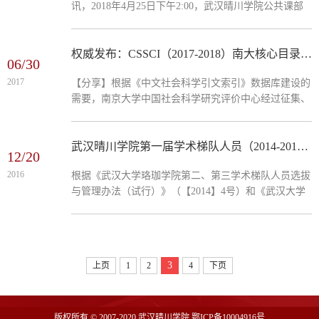
讯，2018年4月25日下午2:00，武汉晴川学院公共课部
主任夏建国教授在教一201教室进行了题为《中国周边
安全形势》的精彩讲座。 讲座伊始，...
权威发布：CSSCI（2017-2018）南大核心目录（含扩展版，高清文字）
06/30
2017
【分享】根据《中文社会科学引文索引》数据库建设的
需要，南京大学中国社会科学研究评价中心经过征集、
统计、审核、遴选等程序，确定了《中文社会科学引文
索引（CSSCI）来源期刊及集刊（2017-2018）目录》，
于2017年...
武汉晴川学院第一届学术梯队人员（2014-2018年）中期考核情况公示
12/20
2016
根据《武汉大学珞珈学院第二、第三学术梯队人员选拔
与管理办法（试行）》（【2014】4号）和《武汉大学
珞珈学院学术梯队人员目标任务书》的要求，学校对
2014年入选武汉大学珞珈学院第二、第三学术梯队的人
员进行中期考...
3
上页
1
2
4
下页
版权所有 © 2007-2020 武汉晴川学院 鄂ICP备10004916号