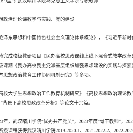
1
8
.9至今 武汉晴川学院
马克思主义学院
专职教师
想政治理论课教学与实践、党的建设
毛泽东思想和中国特色社会主义理论体系概论
》，《
习近平新时
持完成校级
教研项目
《民办高校思政课线上线下混合式教学改革
级
课题《民办高校民主党派基层组织加强思想建设的实践与探索
方思想政治教育工作协同机制研究》等多项。
高校大学生思想政治工作教育机制研究》《高校思想政治理论教
网”背景下高校思政改革分析》等论文十余篇。
023年，武汉晴川学院“优秀共产党员”，2023年度“骨干教师”；2
所授课程获得
武汉晴川学院
2019-2020
-1
、
2021-2022-2
、
202
2-202