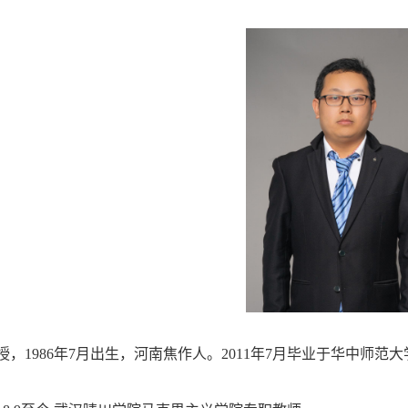
授，
198
6
年
7
月出生，
河南焦作
人。
20
11
年
7月毕业于华中
师范大