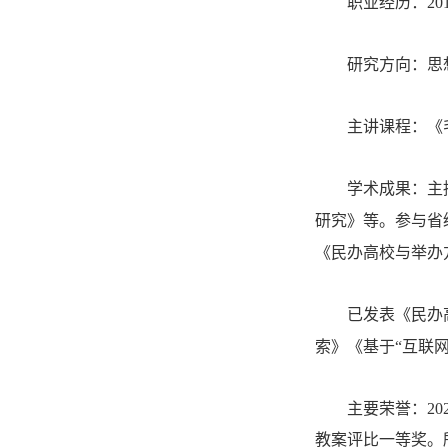
职业经历
：
20
研究方向
：
思
主讲课程
：《
学术成果
：
主
研究》等。参与
省
《民办高校与举办
已发表《民办
索》《基于“互联
主要荣誉
：
2
教案评比一等奖。